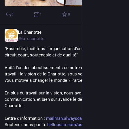
0
1
0
La Chariotte
May 29, 2024
*
@la_chariotte
"Ensemble, facilitons l'organisation d'une consommation en 
circuit-court, soutenable et de qualité"
Voilà l'un des aboutissements de notre deuxième week-end de 
travail : la vision de la Chariotte, sous vos yeux ébahis. Ça 
vous motive à changer le monde ? Parce que nous oui !!
En plus du travail sur la vision, nous avons réfléchi à la 
communication, et bien sûr avancé le développement de la 
Chariotte!
Lettre d'information : 
mailman.alwaysdata.com/postori
Soutenez-nous par là: 
helloasso.com/associations/la-