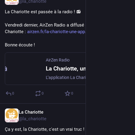
@la_chariotte
La Chariotte est passée à la radio ! 📻 
Vendredi dernier, AirZen Radio a diffusé 3 podcasts sur la 
Chariotte : 
airzen.fr/la-chariotte-une-app
Bonne écoute !
AirZen Radio
La Chariotte, une application au service des commandes groupées
L’application La Chariotte facilite les commandes groupées auprès de producteurs. Cet outil s’adresse à celles et ceux qui veulent mieux consommer et ainsi créer du lien.
0
0
0
La Chariotte
Jun 12, 2023
@la_chariotte
Ça y est, la Chariotte, c'est un vrai truc ! 🔨 