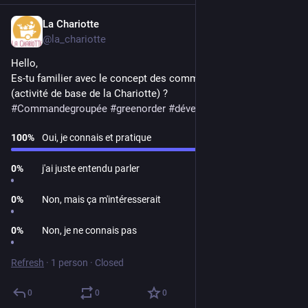
La Chariotte
Nov 22, 2023
@la_chariotte
Hello,
Es-tu familier avec le concept des commandes groupées 
(activité de base de la Chariotte) ?
#
Commandegroupée
#
greenorder
#
développementdurable
100
%
Oui, je connais et pratique
0
%
j'ai juste entendu parler
0
%
Non, mais ça m'intéresserait
0
%
Non, je ne connais pas
Refresh
·
1 person
·
Closed
0
0
0