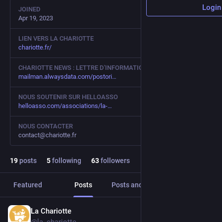
Login
JOINED
Apr 19, 2023
LIEN VERS LA CHARIOTTE
chariotte.fr/
CHARIOTTE NEWS : LETTRE D'INFORMATION
mailman.alwaysdata.com/postori
NOUS SOUTENIR SUR HELLOASSO
helloasso.com/associations/la-
NOUS CONTACTER
contact@chariotte.fr
19
posts
5
following
63
followers
Featured
Posts
Posts and replies
Media
La Chariotte
Jul 29, 2025
*