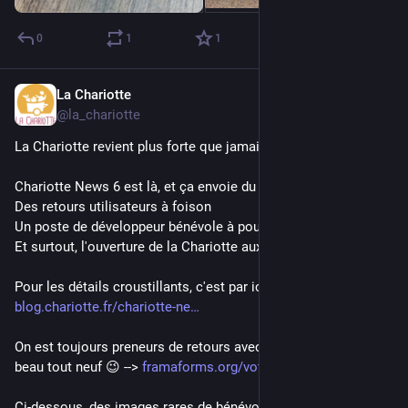
0
1
1
La Chariotte
Mar 7, 2024
*
@la_chariotte
La Chariotte revient plus forte que jamais ! 🔥🔥
Chariotte News 6 est là, et ça envoie du lourd :
Des retours utilisateurs à foison
Un poste de développeur bénévole à pourvoir
Et surtout, l'ouverture de la Chariotte aux dons !
Pour les détails croustillants, c'est par ici 🙃 --> 
blog.chariotte.fr/chariotte-ne
On est toujours preneurs de retours avec un nouveau lien tout 
beau tout neuf 😉 --> 
framaforms.org/votre-avis-sur-
Ci-dessous, des images rares de bénévoles de la Chariotte 