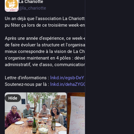
La Chariotte
Nov 16, 2024
@la_chariotte
Un an déjà que l'association La Chariotte existe. Nous avons 
pu fêter ça lors de ce troisième week-end de travail à Lyon.
Après une année d’expérience, ce week-end a été l'occasion 
de faire évoluer la structure et l'organisation de travail pour 
mieux correspondre à la vision de La Chariotte. L'association 
s'organise maintenant en 4 pôles : développement, 
administratif, vie d'asso, communication.
Lettre d'informations : 
lnkd.in/egsb-DeY
Soutenez-nous par là : 
lnkd.in/dehaZYGG
Hide