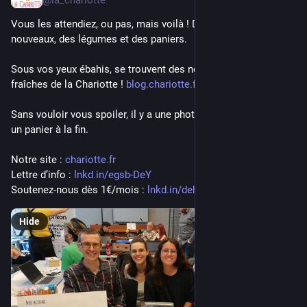
@la_chariotte
Vous les attendiez, ou pas, mais voilà ! Des nouvelles, des 
nouveaux, des légumes et des paniers.
Sous vos yeux ébahis, se trouvent des nouvelles toutes 
fraîches de la Chariotte ! 
blog.chariotte.fr/chariotte-ne
Sans vouloir vous spoiler, il y a une photo de nos têtes dans 
un panier à la fin.
Notre site : 
chariotte.fr
Lettre d’info : 
lnkd.in/egsb-DeY
Soutenez-nous dès 1€/mois : 
lnkd.in/dehaZYGG
Hide