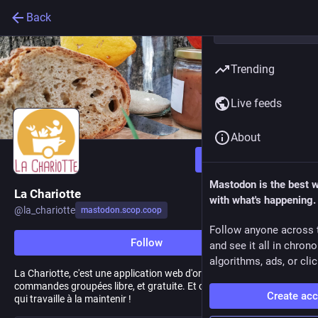
Back
Trending
Live feeds
About
Follow
Mastodon is the best 
La Chariotte
with what's happening.
@
la_chariotte
mastodon.scop.coop
Follow anyone across 
Follow
and see it all in chron
algorithms, ads, or clic
La Chariotte, c'est une application web d'organisation de
commandes groupées libre, et gratuite. Et c'est aussi l'association
Create ac
qui travaille à la maintenir !