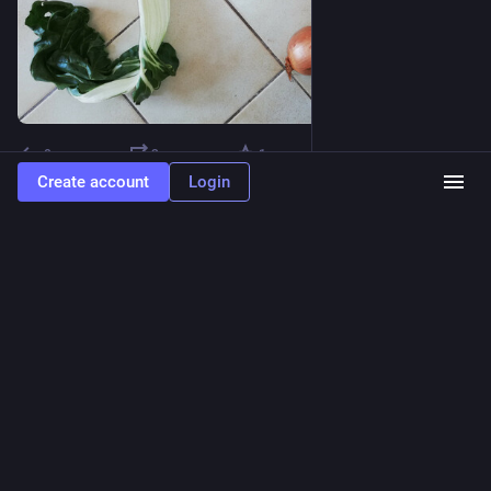
0
2
1
Create account
Login
La Chariotte
Apr 27, 2023
@la_chariotte
J-9 et 87% avant la fin du financement participatif !
Mais Keskonpeutrouvé dans une commande groupées ?
🍝 Des pâtes, riz, farines, couscous
🍓 Des fruits, des légumes
🧀 Du fromage, de la crème, de l'huile, des oeufs
🥐 Du pain, des biscuits, des sirops, chocolats, alcools
🍗 De la viande, charcuterie, terrines
📗 Des fournitures scolaires