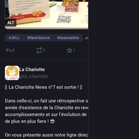
ALT
#
JDLL
#
OpenSource
#
Association
…and 2 more
0
3
1
La Chariotte
Feb 15, 2025
@la_chariotte
🍾 La Chariotte News n°7 est sortie ! 🍾
Dans celle-ci, on fait une rétrospective sur cette première 
année d'existence de la Chariotte en revenant sur nos 
accomplissements et sur l'évolution de cet outil dont on est 
de plus en plus fiers ! 😎 
On vous présente aussi notre ligne directrice pour 2025 avec 