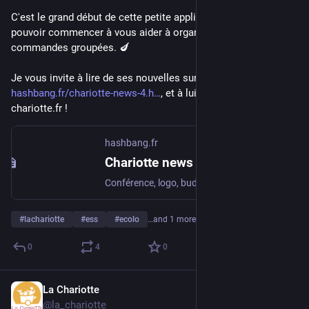
C'est le grand début de cette petite application web, qui va 
pouvoir commencer à vous aider à organiser des chouettes 
commandes groupées. 🍆 
Je vous invite à lire de ses nouvelles sur 
hashbang.fr/chariotte-news-4.h
, et à lui rendre visite sur 
chariotte.fr ! 
hashbang.fr
Chariotte news 4 : La Chariotte sort de son nid
Conférence, logo, budget... Que s’est-il passé depuis la dernière fois, et où va la Chariotte ? La bonne nouvelle, c’est que sa direction se précise, de semaine en semaine. Et la deuxième bonne nouvelle, c'est que le financement participatif est lancé !
#
lachariotte
#
ess
#
ecolo
…and 1 more
0
4
0
La Chariotte
May 3, 2023
*
@la_chariotte