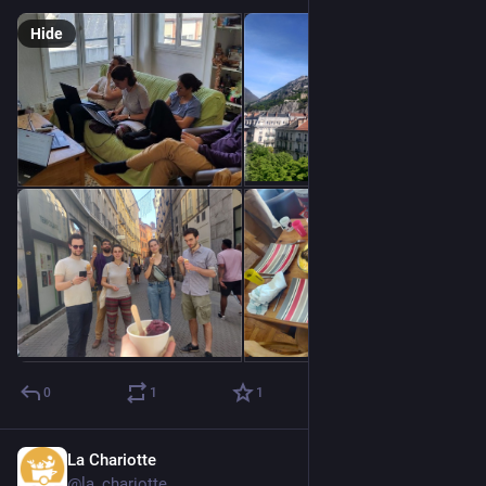
Hide
0
1
1
La Chariotte
Apr 13, 2024
@la_chariotte