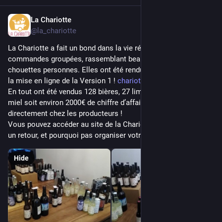
La Chariotte
Oct 12, 2023
@la_chariotte
La Chariotte a fait un bond dans la vie réelle ! 3 premières 
commandes groupées, rassemblant beaux produits et 
chouettes personnes. Elles ont été rendues possibles grâce à 
la mise en ligne de la Version 1 ! 
chariotte.fr/
En tout ont été vendus 128 bières, 27 limonades, 25 pots de 
miel soit environ 2000€ de chiffre d’affaires qui vont 
directement chez les producteurs !
Vous pouvez accéder au site de la Chariotte pour nous faire 
un retour, et pourquoi pas organiser votre 1ère commande !
Hide