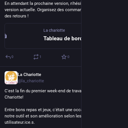
En attendant la prochaine version, n'hésitez pas à tester la 
version actuelle. Organisez des commandes et faites nous 
des retours !
La chariotte
Tableau de bord - La Chariotte
0
1
0
La Chariotte
Dec 19, 2023
*
@la_chariotte
C'est la fin du premier week-end de travail de l'asso la 
Chariotte! 
Entre bons repas et jeux, c'était une occasion de travailler sur 
notre outil et son amélioration selon les premiers retours des 
utilisateur.ice.s. 