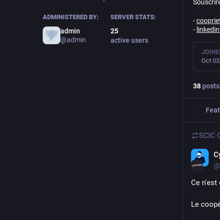
Souscrire
ADMINISTERED BY:
SERVER STATS:
-
cooprie
-
linked
admin
25
@admin
active users
JOINE
Oct 03
38
posts
Feat
SCIC C
C
@
Ce n'est
Le coopé