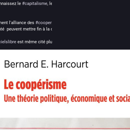
naissez le 
#
capitalisme
, le 
#
communisme
 , voici une réflexion sur
nt l'alliance des 
#
cooperatives
  de 
#
travail
 , d'achat, agricoles ,ba
té  peuvent mettre fin à la crise climatique, à la haine ou à la viole
cielslibre
 est même cité plusieurs fois dans ce livre.