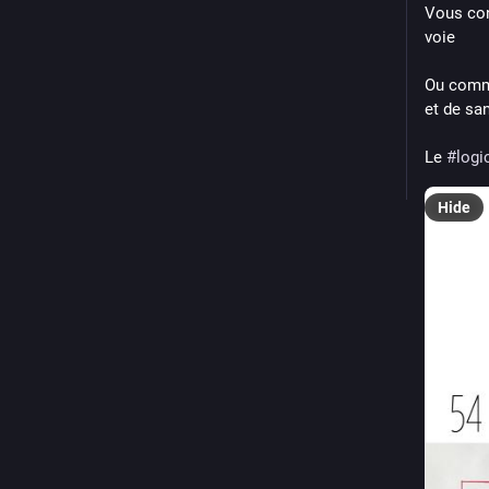
Vous con
voie
Ou comme
et de san
Le 
#
logi
Hide