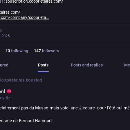
 ! :
souscription.cooprietaires.com/
taires.com/
in.com/company/cooprieta
D
, 2025
13
following
147
followers
ured
Posts
Posts and replies
Me
oopriétaires
boosted
yril
cyrilz
 clairement pas du Musso mais voici une 
#
lecture
  pour l'été qui mé
risme de Bernard Harcourt