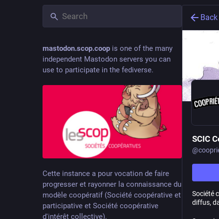
Back
mastodon.scop.coop
is one of the many
independent Mastodon servers you can
use to participate in the fediverse.
SCIC C
@
coopri
Cette instance a pour vocation de faire
progresser et rayonner la connaissance du
Société 
modèle coopératif (Société coopérative et
diffus, 
participative et Société coopérative
d'intérêt collective).