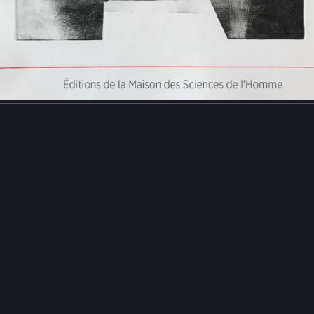
#
economie
#
philosophie
…and 2 more
4
8
oopriétaires
boosted
ommown
commownfr@mamot.fr
si, vous boycottez ChatGPT et vous ne savez pas quoi dire à vos p
els arrêtent d'utiliser les IA génératives pour tout et rien ?
vous a concocté un résumé des raisons pour lesquelles on boyco