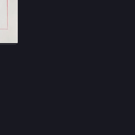
Jun 4
roches 
tte les 