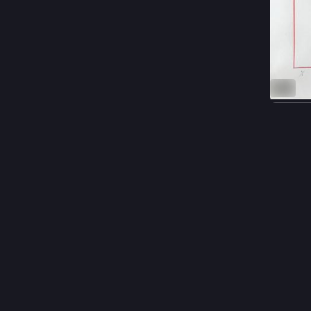
ALT
#
scop
0
SCIC C
C
@
Vous aus
pour qu'i
Commown 