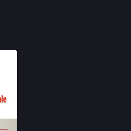
 une 3ᵉ 
ncaires 
nce ?