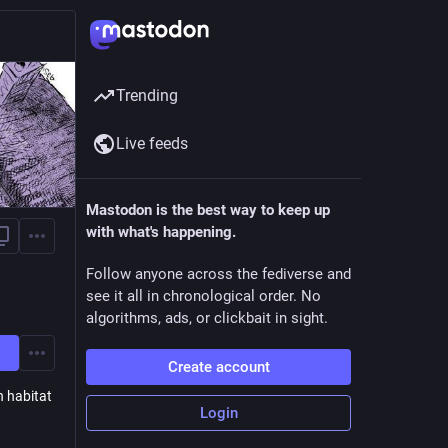
Trending
Live feeds
Mastodon is the best way to keep up
with what's happening.
Follow anyone across the fediverse and
see it all in chronological order. No
algorithms, ads, or clickbait in sight.
Create account
n habitat
Login