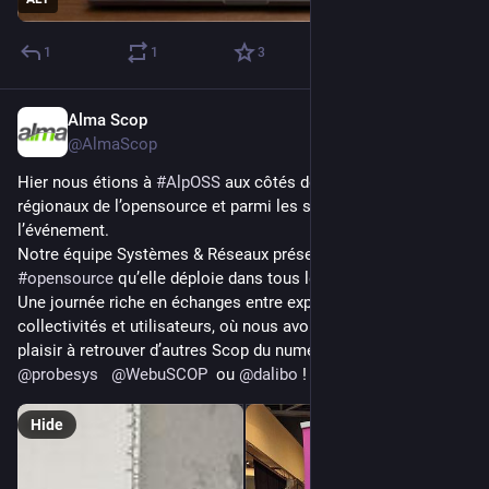
1
1
3
Alma Scop
Feb 18
@AlmaScop
Hier nous étions à 
#
AlpOSS
 aux côtés de nombreux acteurs 
régionaux de l’opensource et parmi les sponsors de 
l’événement. 
Notre équipe Systèmes & Réseaux présentait les solutions 
#
opensource
 qu’elle déploie dans tous les domaines.
Une journée riche en échanges entre experts, prestataires, 
collectivités et utilisateurs, où nous avons également eu 
plaisir à retrouver d’autres Scop du numérique comme 
@
probesys
@
WebuSCOP
  ou 
@
dalibo
 !
Hide