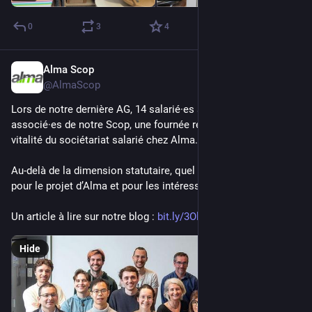
0
3
4
Alma Scop
Apr 23
@AlmaScop
Lors de notre dernière AG, 14 salarié·es sont devenu·es 
associé·es de notre Scop, une fournée record démontrant la 
vitalité du sociétariat salarié chez Alma. 
Au-delà de la dimension statutaire, quel sens celui-ci revêt-il 
pour le projet d’Alma et pour les intéressé·es ? 
Un article à lire sur notre blog : 
bit.ly/3OlbAbr
Hide