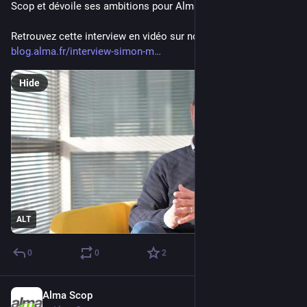
Scop et dévoile ses ambitions pour Alma.
Retrouvez cette interview en vidéo sur notre blog : 
blog.alma.fr/interview-simon-m
Hide
ALT
0
0
2
Alma Scop
Jan 23
*