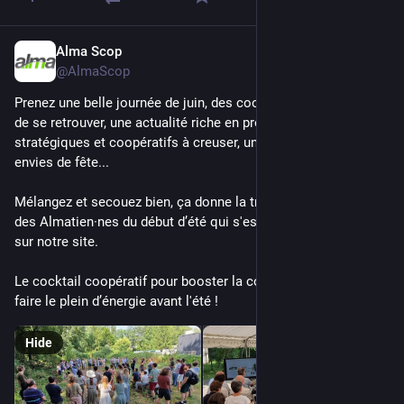
Alma Scop
Jul 3, 2025
@AlmaScop
Prenez une belle journée de juin, des coopérateur.ices avides 
de se retrouver, une actualité riche en projets, des sujets 
stratégiques et coopératifs à creuser, un jardin luxuriant, des 
envies de fête...
Mélangez et secouez bien, ça donne la traditionnelle réunion 
des Almatien·nes du début d’été qui s'est tenue jeudi dernier 
sur notre site. 
Le cocktail coopératif pour booster la cohésion d’équipe et 
faire le plein d’énergie avant l'été !
Hide