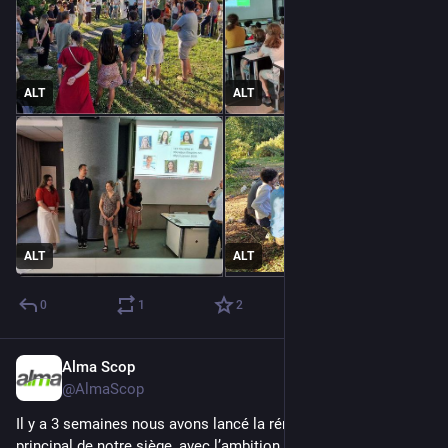
ALT
ALT
ALT
ALT
0
1
2
Alma Scop
May 6
@AlmaScop
Il y a 3 semaines nous avons lancé la rénovation du bâtiment 
principal de notre siège, avec l’ambition de réduire l’impact 