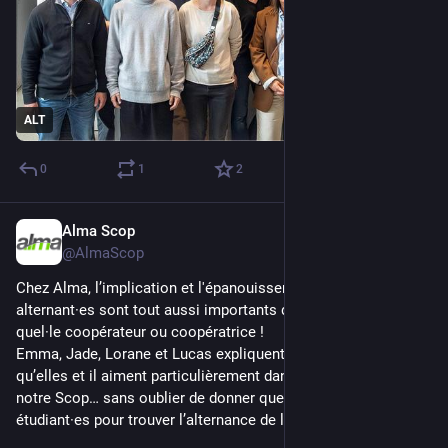
ALT
0
1
2
Alma Scop
Apr 9
*
@AlmaScop
Chez Alma, l’implication et l'épanouissement de nos 
alternant·es sont tout aussi importants que pour n’importe 
quel·le coopérateur ou coopératrice ! 
Emma, Jade, Lorane et Lucas expliquent leurs missions, ce 
qu’elles et il aiment particulièrement dans leur travail et dans 
notre Scop… sans oublier de donner quelques conseils aux 
étudiant·es pour trouver l’alternance de leur rêve 😉