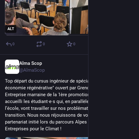
ALT
0
0
0
Alma Scop
Sep 9, 2025
@AlmaScop
Top départ du cursus ingénieur de spécialisation "Acteur d’une 
économie régénérative" ouvert par Grenoble INP-UGA. 
Entreprise marraine de la 1ère promotion, nous avons 
accueilli les étudiant·e·s qui, en parallèle au parcours à 
l’école, vont travailler sur nos problématiques d’entreprise en 
transition. Nous nous réjouissons de voir se concrétiser ce 
partenariat initié lors du parcours Alpes de la Convention des 
Entreprises pour le Climat !