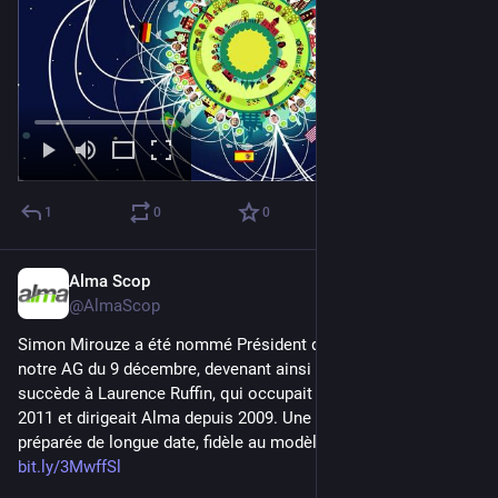
1
0
0
Alma Scop
Dec 12, 2025
@AlmaScop
Simon Mirouze a été nommé Président d’Alma à l’issue de 
notre AG du 9 décembre, devenant ainsi PDG de notre Scop. Il 
succède à Laurence Ruffin, qui occupait la présidence depuis 
2011 et dirigeait Alma depuis 2009. Une transmission 
préparée de longue date, fidèle au modèle coopératif. 
bit.ly/3MwffSl