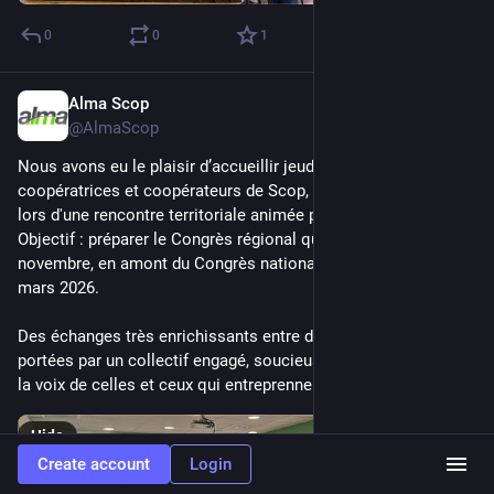
0
0
1
Alma Scop
Jun 11, 2025
@AlmaScop
Nous avons eu le plaisir d’accueillir jeudi dernier des 
coopératrices et coopérateurs de Scop, Scic et CAE de l’Isère 
lors d'une rencontre territoriale animée par 
@
LesScopAura
. 
Objectif : préparer le Congrès régional qui se tiendra en 
novembre, en amont du Congrès national de la CG Scop en 
mars 2026. 
Des échanges très enrichissants entre des coopératives 
portées par un collectif engagé, soucieuses de faire entendre 
la voix de celles et ceux qui entreprennent autrement !
Hide
Create account
Login