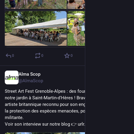
0
0
0
Alma Scop
Jun 27, 2025
@AlmaScop
Street Art Fest Grenoble-Alpes : des fourmis sur le mur de 
notre jardin à Saint-Martin-d'Hères ! Bravo à Louis Masai, un 
artiste britannique reconnu pour son engagement en faveur de 
la protection des espèces menacées, pour cette œuvre 
militante. 
Voir son interview sur notre blog 👉 urlr.me/WJeh8x