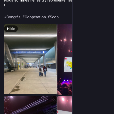
Nous sommes fier·es d’y représenter les coopératives d’AuRA 
!
#
Congrès
, 
#
Coopération
, 
#
Scop
Hide