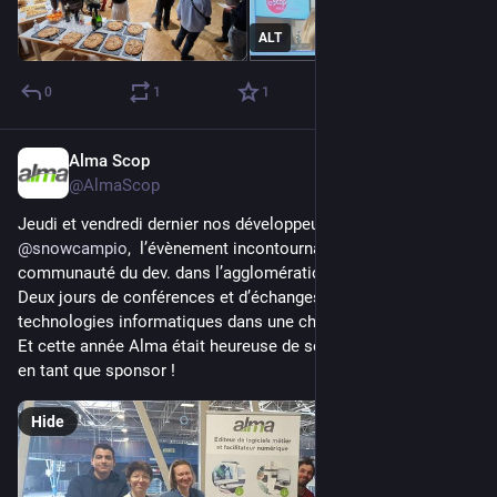
ALT
0
1
1
Alma Scop
Jan 19
@AlmaScop
Jeudi et vendredi dernier nos développeur·euses étaient au 
@
snowcampio
,  l’évènement incontournable pour la 
communauté du dev. dans l’agglomération grenobloise. 
Deux jours de conférences et d’échanges autour des 
technologies informatiques dans une chaleureuse ambiance. 
Et cette année Alma était heureuse de soutenir le Snowcamp 
en tant que sponsor !
Hide