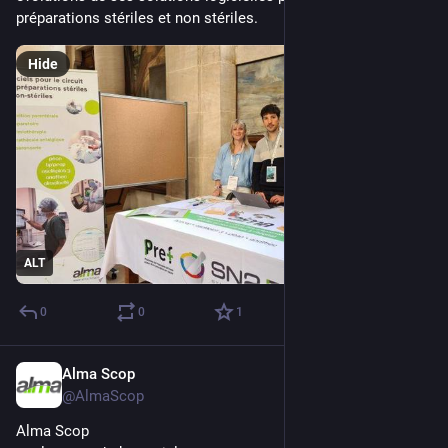
préparations stériles et non stériles.
Hide
ALT
0
0
1
Alma Scop
Mar 5
@AlmaScop
‪Alma Scop‬