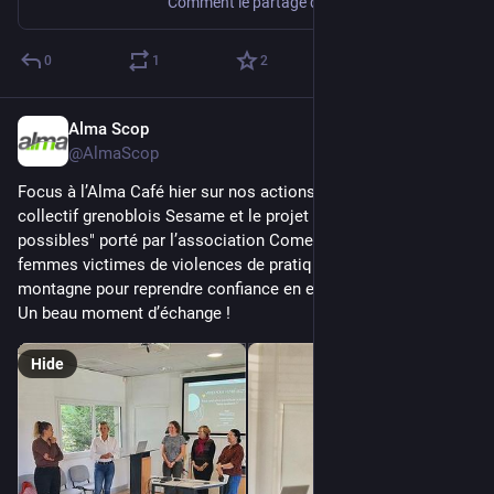
Comment le partage de la valeur, un principe fondamental de la Scop, se traduit-il chez Alma ? Une contribution tirée du Cahier de tendances de la Fondation Jean-Jaurès "No Alternative ? Pleins feux sur la planète ESS".
0
1
2
Alma Scop
Sep 26, 2025
@AlmaScop
Focus à l’Alma Café hier sur nos actions solidaires via le 
collectif grenoblois Sesame et le projet "Sentier des 
possibles" porté par l’association Comet’, qui permet à des 
femmes victimes de violences de pratiquer la randonnée en 
montagne pour reprendre confiance en elles et s’émanciper. 
Un beau moment d’échange !
Hide