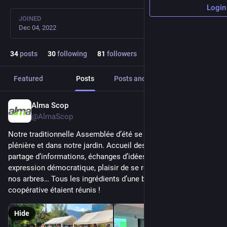
Login
JOINED
Dec 04, 2022
34
posts
30
following
81
followers
Featured
Posts
Posts and replies
Media
Alma Scop
Jul 8
@AlmaScop
Notre traditionnelle Assemblée d’été se tenait le 2 juillet, en 
plénière et dans notre jardin. Accueil des nouvelles recrues, 
partage d’informations, échanges d’idées, co-construction, 
expression démocratique, plaisir de se retrouver à l’ombre de 
nos arbres… Tous les ingrédients d’une belle journée 
coopérative étaient réunis !
Hide