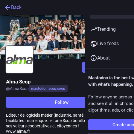
Back
Trending
Live feeds
About
Follow
Mastodon is the best 
Alma Scop
with what's happening.
@
AlmaScop
mastodon.scop.coop
Follow anyone across 
Follow
and see it all in chron
algorithms, ads, or clic
Éditeur de logiciels métier (industrie, santé, collaboratif),
facilitateur numérique… et une Scop bouillonnante, très attachée à
Create ac
ses valeurs coopératives et citoyennes !
www.alma.fr