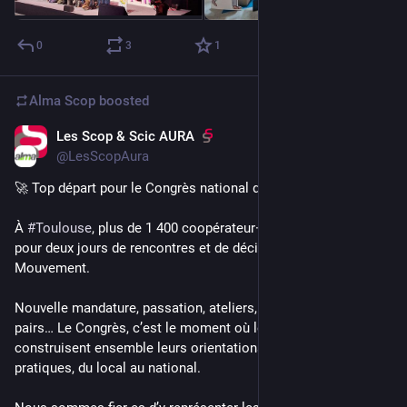
0
3
1
Alma Scop
boosted
Les Scop & Scic AURA
Mar 26
@LesScopAura
🚀 Top départ pour le Congrès national des Scop et des Scic !
À 
#
Toulouse
, plus de 1 400 coopérateur·rices sont réuni·es 
pour deux jours de rencontres et de décisions pour l’avenir du 
Mouvement.
Nouvelle mandature, passation, ateliers, échanges entre 
pairs… Le Congrès, c’est le moment où les coopératives 
construisent ensemble leurs orientations et partagent leurs 
pratiques, du local au national.