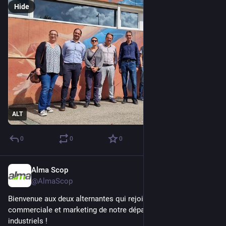
Hide
ALT
0
0
0
Alma Scop
Sep 5, 2025
@AlmaScop
Bienvenue aux deux alternantes qui rejoignent l’équipe 
commerciale et marketing de notre département Logiciels 
industriels ! 