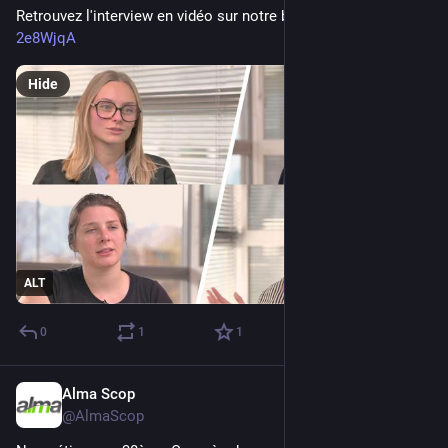
Retrouvez l'interview en vidéo sur notre blog : 
youtu.be/K15-
2e8WjqA
Hide
ALT
0
1
1
Alma Scop
Mar 30
@AlmaScop