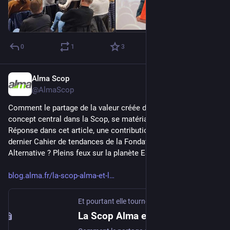
0
1
3
Alma Scop
Dec 3, 2025
@AlmaScop
Comment le partage de la valeur créée dans l’entreprise, un 
concept central dans la Scop, se matérialise-t-il chez Alma ? 
Réponse dans cet article, une contribution parue dans le 
dernier Cahier de tendances de la Fondation Jean-Jaurès "No 
Alternative ? Pleins feux sur la planète ESS".
blog.alma.fr/la-scop-alma-et-l
Et pourtant elle tourne !
·
Nov 28, 2025
La Scop Alma et le partage de la valeur : une vision coopérative de l'économie